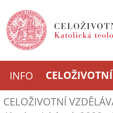
CELOŽIVOTNÍ
INFO
CELOŽIVOTNÍ VZDĚLÁV