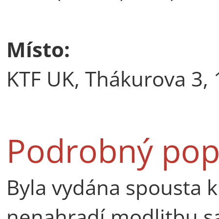
Místo:
KTF UK, Thákurova 3, 
Podrobný pop
Byla vydána spousta k
nenahradí modlitbu s