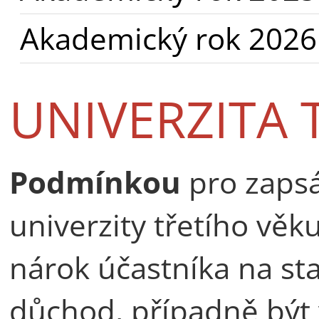
Akademický rok 2026
UNIVERZITA 
Podmínkou
pro zapsá
univerzity třetího vě
nárok účastníka na st
důchod, případně být 